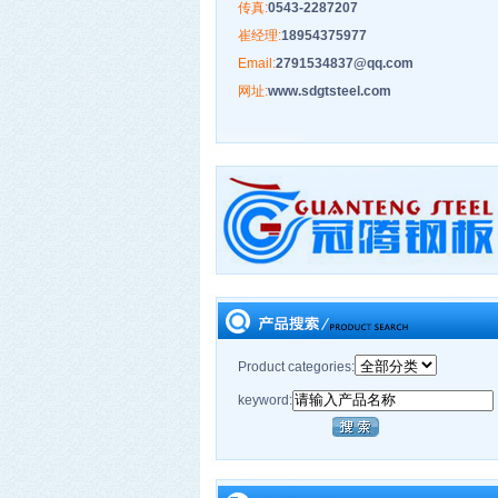
传真:
0543-2287207
崔经理:
18954375977
Email:
2791534837@qq.com
网址:
www.sdgtsteel.com
Product categories:
keyword: